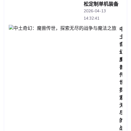
松定制单机装备
2026-04-13
14:32:41
中
土
奇
幻：
魔
兽
传
世，
探
索
无
尽
的
战