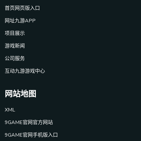
首页网页版入口
网址九游APP
项目展示
游戏新闻
公司服务
互动九游游戏中心
网站地图
XML
9GAME官网官方网站
9GAME官网手机版入口