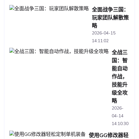
全面战争三国：
玩家团队解散策
略
2026-04-15
14:11:02
全战三
国：智
能自动
作战，
技能升
级全攻
略
2026-
04-14
14:10:30
使用GG修改器轻