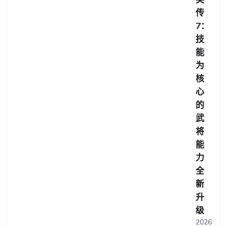
传
7：
技
能
为
核
心
的
武
将
能
力
全
新
升
级
2026-