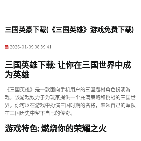
三国英豪下载(《三国英雄》游戏免费下载)
2026-01-09 08:39:41
三国英雄下载: 让你在三国世界中成
为英雄
《三国英雄》是一款面向手机用户的三国题材角色扮演游
戏，该游戏致力于为玩家提供一个充满策略和挑战的三国世
界。你可以在游戏中扮演三国时期的名将，率领自己的军队
在三国历史中留下自己的传奇。
游戏特色: 燃烧你的荣耀之火