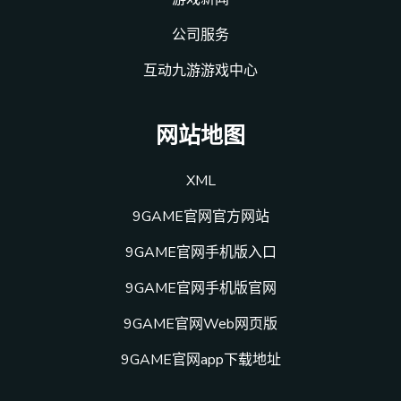
公司服务
互动九游游戏中心
网站地图
XML
9GAME官网官方网站
9GAME官网手机版入口
9GAME官网手机版官网
9GAME官网Web网页版
9GAME官网app下载地址