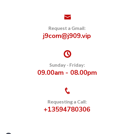
Request a Gmail:
j9com@j909.vip
Sunday - Friday:
09.00am - 08.00pm
Requesting a Call:
+13594780306