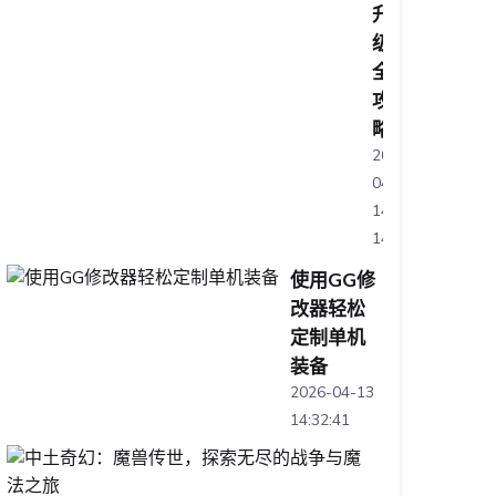
升
级
全
攻
略
2026-
04-
14
14:10:30
使用GG修
改器轻松
定制单机
装备
2026-04-13
14:32:41
中
土