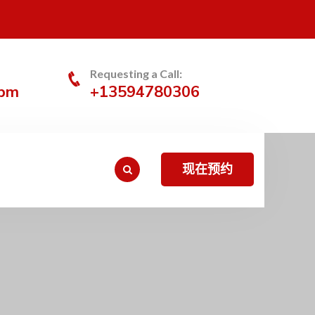
Requesting a Call:
0pm
+13594780306
现在预约