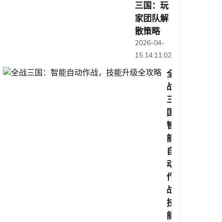
三国：玩
家团队解
散策略
2026-04-
15 14:11:02
全
战
三
国：
智
能
自
动
作
战，
技
能