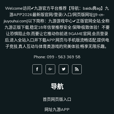
Welcome访问✔九游官方平台推荐【导航：baidu典ag】九
游APP2026最新版官网/登录/入口/网页版网址[j9-cn-
jiuyouhui.com]以下简称：九游游戏中心✔正版官网全站,全称:
九游正版下载,稳定18年信誉推荐安全.保障!极致体验！不要
让恐惧阻止你,而要让它推动你前进.9GAME官网,会员登录
后,进入全站入口并下载APP,网页与手机版流畅适配,提供电
子竞技,真人互动与体育类游戏的完美体验,畅享无限乐趣。
Phone: 099 - 563 369 58
导航
首页网页版入口
网址九游APP