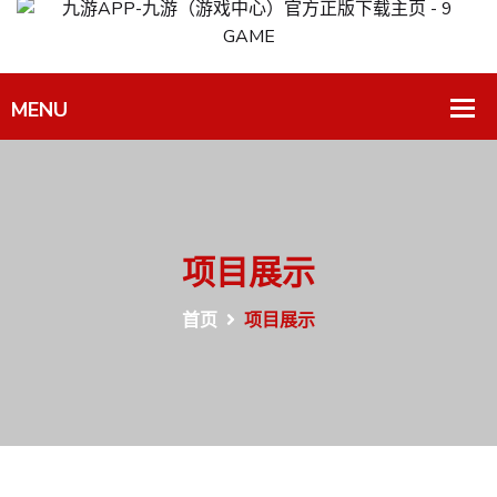
项目展示
首页
项目展示