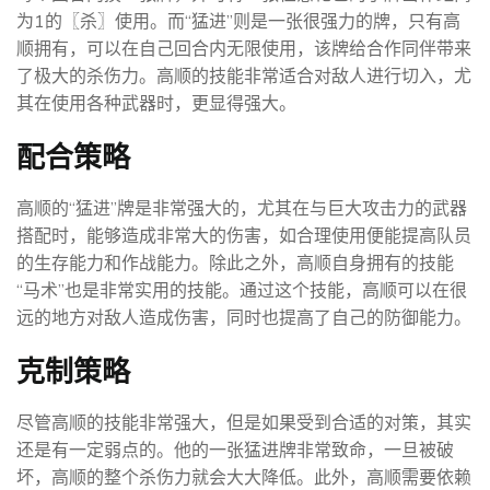
为1的〖杀〗使用。而“猛进”则是一张很强力的牌，只有高
顺拥有，可以在自己回合内无限使用，该牌给合作同伴带来
了极大的杀伤力。高顺的技能非常适合对敌人进行切入，尤
其在使用各种武器时，更显得强大。
配合策略
高顺的“猛进”牌是非常强大的，尤其在与巨大攻击力的武器
搭配时，能够造成非常大的伤害，如合理使用便能提高队员
的生存能力和作战能力。除此之外，高顺自身拥有的技能
“马术”也是非常实用的技能。通过这个技能，高顺可以在很
远的地方对敌人造成伤害，同时也提高了自己的防御能力。
克制策略
尽管高顺的技能非常强大，但是如果受到合适的对策，其实
还是有一定弱点的。他的一张猛进牌非常致命，一旦被破
坏，高顺的整个杀伤力就会大大降低。此外，高顺需要依赖