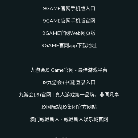
9GAME官网手机版入口
9GAME官网手机版官网
9GAME官网Web网页版
9GAME官网app下载地址
九游会J9 Game官网 - 最佳游戏平台
J9九游会·(中国)登录入口
九游会(J9)官网 | 真人游戏第一品牌，非同凡享
J9国际站|J9集团官方网站
澳门威尼斯人 - 威尼斯人娱乐城官网