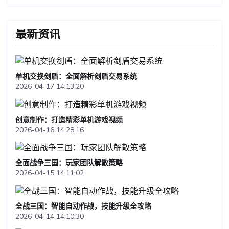
最新资讯
单机交换剑盾：全面解析剑盾交易系统
2026-04-17 14:13:20
创意制作：打造精彩单机游戏视频
2026-04-16 14:28:16
全面战争三国：玩家团队解散策略
2026-04-15 14:11:02
全战三国：智能自动作战，技能升级全攻略
2026-04-14 14:10:30