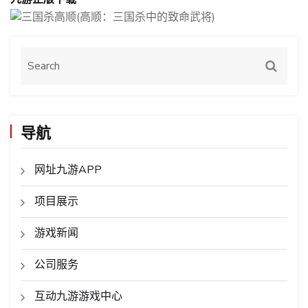
导航
网址九游APP
项目展示
游戏新闻
公司服务
互动九游游戏中心