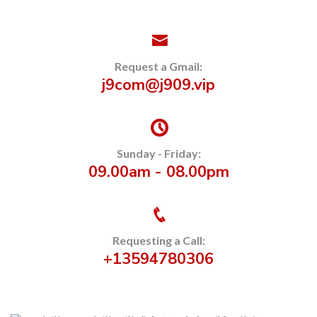
Request a Gmail:
j9com@j909.vip
Sunday - Friday:
09.00am - 08.00pm
Requesting a Call:
+13594780306